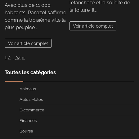
l’étanchéité et la solidité de
Avec plus de 11 000
la toiture. Il…
habitants, Panazol s’affirme
comme la troisième ville la
Voir article complet
plus peuplée…
Voir article complet
Page:
Next
1
2
…
34
»
Toutes les catégories
Animaux
Autos Motos
E-commerce
Finances
Bourse