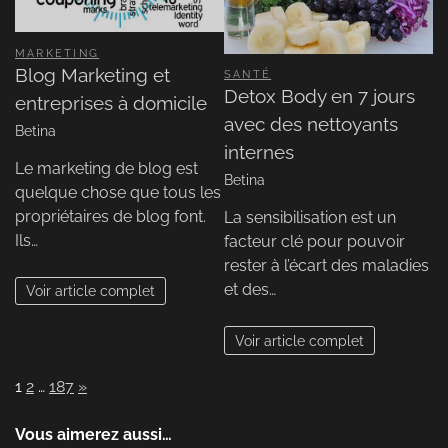
MARKETING
Blog Marketing et
SANTÉ
Detox Body en 7 jours
entreprises à domicile
avec des nettoyants
Betina
internes
Le marketing de blog est
Betina
quelque chose que tous les
propriétaires de blog font.
La sensibilisation est un
Ils…
facteur clé pour pouvoir
rester à l’écart des maladies
et des…
Voir article complet
Voir article complet
Page:
Next
1
2
…
187
»
Vous aimerez aussi…