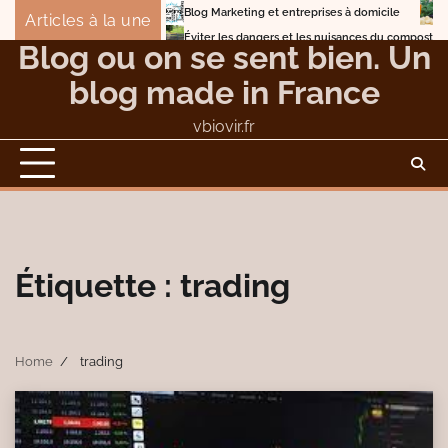
Skip
Blog Marketing et entreprises à domicile
Detox 
Articles à la une
to
Éviter les dangers et les nuisances du compostage
Blog ou on se sent bien. Un
content
blog made in France
vbiovir.fr
Étiquette :
trading
Home
trading