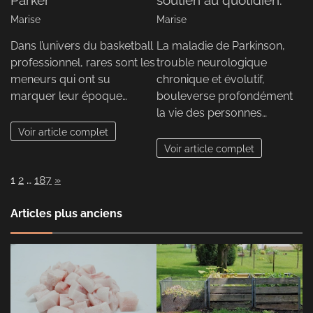
Marise
Marise
Dans l’univers du basketball
La maladie de Parkinson,
professionnel, rares sont les
trouble neurologique
meneurs qui ont su
chronique et évolutif,
marquer leur époque…
bouleverse profondément
la vie des personnes…
Voir article complet
Voir article complet
Page:
Next
1
2
…
187
»
Articles plus anciens