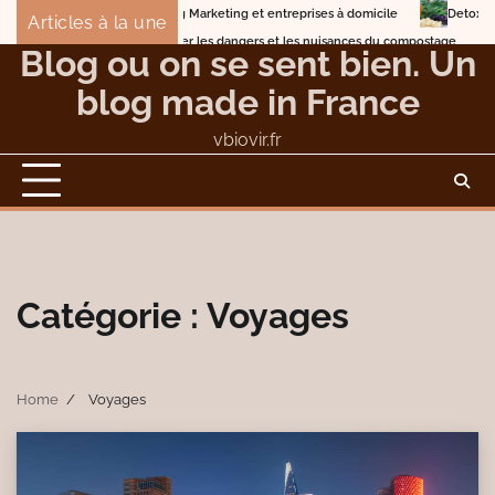
Skip
 Marketing et entreprises à domicile
Detox Body en 7 jours avec des nettoya
Articles à la une
to
er les dangers et les nuisances du compostage
Blog ou on se sent bien. Un
content
blog made in France
vbiovir.fr
Catégorie :
Voyages
Home
Voyages