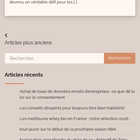
devenu un véritable défi pour les […]
Navigation
Articles plus anciens
des
Rechercher :
articles
Articles récents
Achat de base de données emails d’entreprises : ce que dit la
loi sur le consentement
Les conseils d’experts pour toujours être bien habillé(e)
Les meilleures whey bio en France : notre sélection 2026
tout savoir sur le début de la prochaine saison NBA
Exploration approfondie du style de jeu distinctif de Tony