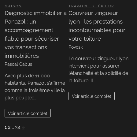
MAISON
TRAVAUX EXTÉRIEUR
Diagnostic immobilier à
Couvreur zingueur
Panazol : un
lyon : les prestations
accompagnement
incontournables pour
fiable pour sécuriser
votre toiture
vos transactions
Povoski
immobilières
Le couvreur zingueur lyon
Pascal Cabus
intervient pour assurer
l’étanchéité et la solidité de
Avec plus de 11 000
la toiture. Il…
habitants, Panazol s’affirme
comme la troisième ville la
Voir article complet
plus peuplée…
Voir article complet
Page:
Next
1
2
…
34
»