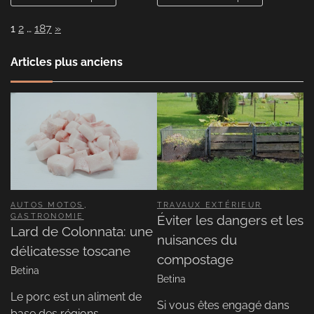
Page:
Next
1
2
…
187
»
Articles plus anciens
AUTOS MOTOS
,
TRAVAUX EXTÉRIEUR
GASTRONOMIE
Éviter les dangers et les
Lard de Colonnata: une
nuisances du
délicatesse toscane
compostage
Betina
Betina
Le porc est un aliment de
Si vous êtes engagé dans
base des régions