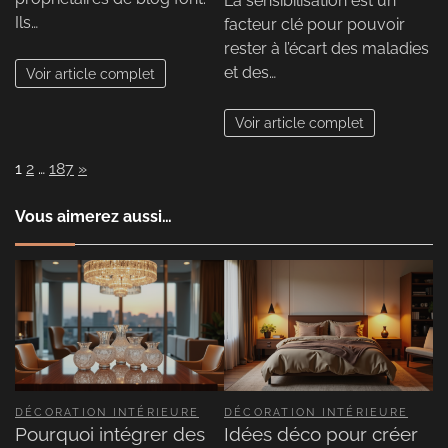
La sensibilisation est un
Ils…
facteur clé pour pouvoir
rester à l’écart des maladies
et des…
Voir article complet
Voir article complet
Page:
Next
1
2
…
187
»
Vous aimerez aussi…
DÉCORATION INTÉRIEURE
DÉCORATION INTÉRIEURE
Pourquoi intégrer des
Idées déco pour créer