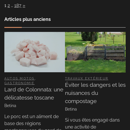
Page:
Next
1
2
…
187
»
Articles plus anciens
AUTOS MOTOS
,
TRAVAUX EXTÉRIEUR
GASTRONOMIE
Éviter les dangers et les
Lard de Colonnata: une
nuisances du
délicatesse toscane
compostage
Betina
Betina
Le porc est un aliment de
Si vous êtes engagé dans
base des régions
une activité de