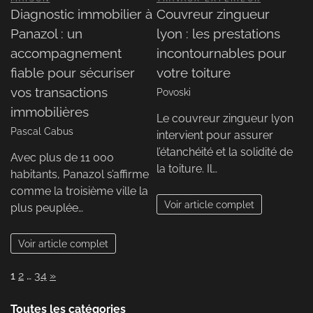
Diagnostic immobilier à
Couvreur zingueur
Panazol : un
lyon : les prestations
accompagnement
incontournables pour
fiable pour sécuriser
votre toiture
vos transactions
Povoski
immobilières
Le couvreur zingueur lyon
Pascal Cabus
intervient pour assurer
l’étanchéité et la solidité de
Avec plus de 11 000
la toiture. Il…
habitants, Panazol s’affirme
comme la troisième ville la
Voir article complet
plus peuplée…
Voir article complet
Page:
Next
1
2
…
34
»
Toutes les catégories