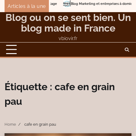
Skip
Blog Marketing et entreprises à domicile
Deto
Articles à la une
to
Éviter les dangers et les nuisances du compostage
Blog ou on se sent bien. Un
content
blog made in France
vbiovir.fr
Étiquette :
cafe en grain
pau
Home
cafe en grain pau