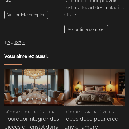
Ils…
facteur clé pour pouvoir
rester à l’écart des maladies
et des…
Voir article complet
Voir article complet
Page:
Next
1
2
…
187
»
Vous aimerez aussi…
DÉCORATION INTÉRIEURE
DÉCORATION INTÉRIEURE
Pourquoi intégrer des
Idées déco pour créer
pièces en cristal dans
une chambre