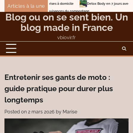
Skip
Detox Body en 7 jours avec des nettoyants internes
Articles à la une
to
Blog Marketing et entreprises à domicile
Blog ou on se sent bien. Un
content
blog made in France
vbiovir.fr
Entretenir ses gants de moto :
guide pratique pour durer plus
longtemps
Posted on
2 mars 2026
by
Marise