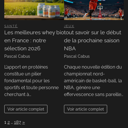
SANTÉ
JEUX
Les meilleures whey bio
tout savoir sur le début
en France : notre
de la prochaine saison
sélection 2026
NBA
Pascal Cabus
Pascal Cabus
L’apport en protéines
Chaque nouvelle édition du
constitue un pilier
championnat nord-
fondamental pour les
américain de basket-ball, la
sportifs et toute personne
NBA, génère une
cherchant à…
effervescence sans pareille…
Voir article complet
Voir article complet
Page:
Next
1
2
…
187
»