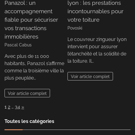
Panazol : un
lyon : les prestations
accompagnement
incontournables pour
fiable pour sécuriser
votre toiture
vos transactions
Povoski
immobilières
Le couvreur zingueur lyon
Pascal Cabus
intervient pour assurer
l’étanchéité et la solidité de
Avec plus de 11 000
la toiture. Il…
habitants, Panazol s’affirme
comme la troisième ville la
Voir article complet
plus peuplée…
Voir article complet
Page:
Next
1
2
…
34
»
Toutes les catégories