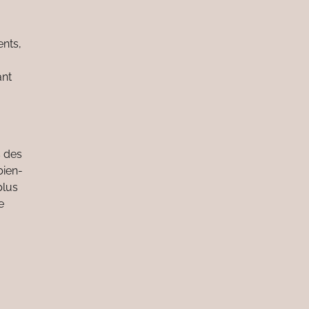
ents,
ant
s des
bien-
plus
e