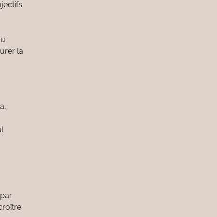
jectifs
au
urer la
a,
l
 par
croître