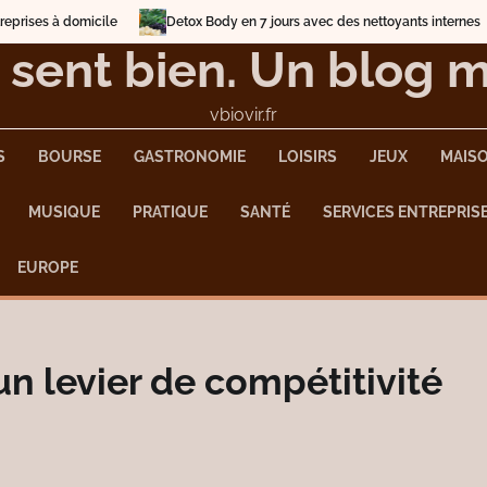
Detox Body en 7 jours avec des nettoyants internes
Zoom sur les
 sent bien. Un blog 
vbiovir.fr
S
BOURSE
GASTRONOMIE
LOISIRS
JEUX
MAIS
MUSIQUE
PRATIQUE
SANTÉ
SERVICES ENTREPRIS
EUROPE
un levier de compétitivité