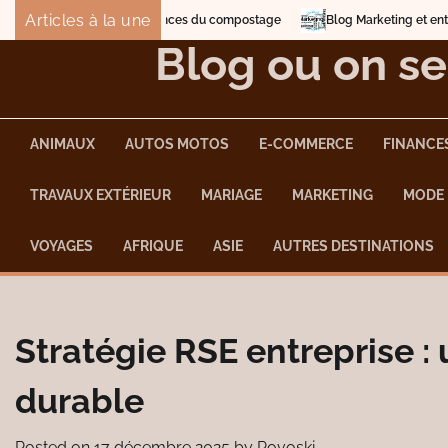
Skip
Articles à la une
t les nuisances du compostage
Blog Marketing et entreprises à domicile
to
Blog ou on se
content
ANIMAUX
AUTOS MOTOS
E-COMMERCE
FINANCE
TRAVAUX EXTÉRIEUR
MARIAGE
MARKETING
MODE
VOYAGES
AFRIQUE
ASIE
AUTRES DESTINATIONS
Stratégie RSE entreprise : 
durable
Posted on
17 décembre 2025
by
Povoski