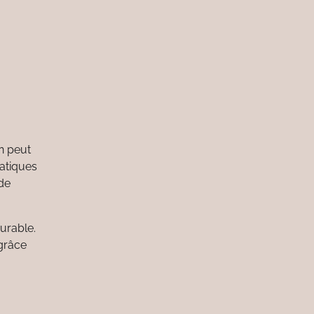
n peut
ratiques
 de
urable.
 grâce