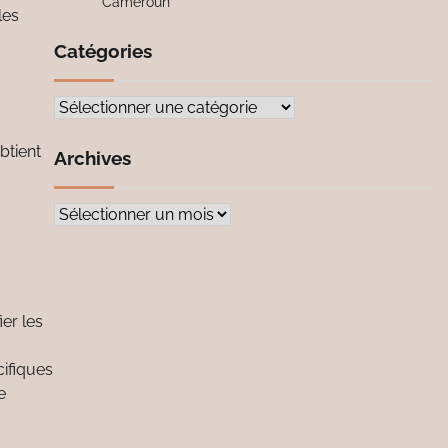
Cameroun
les
Catégories
Catégories
btient
Archives
Archives
er les
ifiques
e