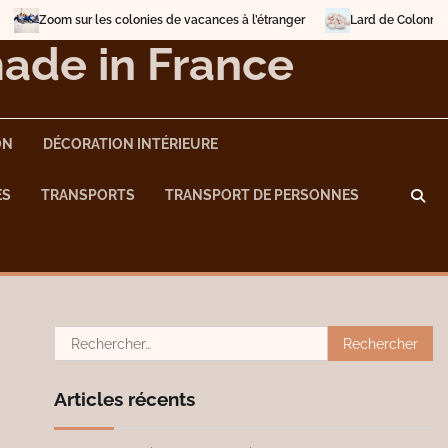
 colonies de vacances à l’étranger
Lard de Colonnata: une délicatesse 
made in France
ON
DÉCORATION INTÉRIEURE
ES
TRANSPORTS
TRANSPORT DE PERSONNES
Rechercher :
Articles récents