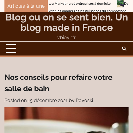
Skip
Blog Marketing et entreprises à domicile
Detox Body en 7 jours avec 
Articles à la une
to
Éviter les dangers et les nuisances du compostage
Blog ou on se sent bien. Un
content
blog made in France
vbiovir.fr
Nos conseils pour refaire votre
salle de bain
Posted on
15 décembre 2021
by
Povoski