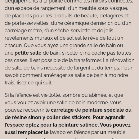
d’équipements à la pointe comme les miroirs connectés,
d’un espace de rangement, d’un meuble sous vasque,
de placards pour les produits de beauté, d’étagères et
de porte-serviettes, d’une céramique dernier cri ou d’un
carrelage métro, d’un sèche-serviette et de jolis
revêtements muraux et de sol est le rêve de tout un
chacun. Que vous ayez une grande salle de bain ou
une
petite salle
de bain, si celle-ci ne coche pas toutes
ces cases, il est possible de la transformer. La rénovation
de salle de bains nécessite de l’argent et du temps. Pour
savoir comment aménager sa salle de bain à moindre
frais, lisez ce qui suit.
Si la faïence est vieillotte, sombre ou abîmée, et que
vous voulez avoir une salle de bain moderne, vous
pouvez recouvrir le
carrelage
de
peinture spéciale ou
de résine sinon y coller des stickers. Pour agrandir,
l’espace optez pour la peinture satinée. Vous pouvez
aussi remplacer le
lavabo en faïence par
un
meuble