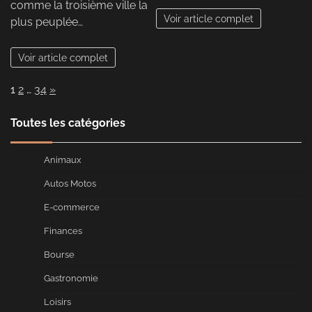
comme la troisième ville la
Voir article complet
plus peuplée…
Voir article complet
Page:
Next
1
2
…
34
»
Toutes les catégories
Animaux
Autos Motos
E-commerce
Finances
Bourse
Gastronomie
Loisirs