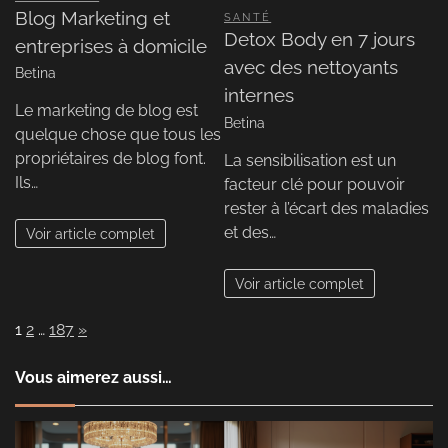
Blog Marketing et
SANTÉ
Detox Body en 7 jours
entreprises à domicile
avec des nettoyants
Betina
internes
Le marketing de blog est
Betina
quelque chose que tous les
propriétaires de blog font.
La sensibilisation est un
Ils…
facteur clé pour pouvoir
rester à l’écart des maladies
et des…
Voir article complet
Voir article complet
Page:
Next
1
2
…
187
»
Vous aimerez aussi…