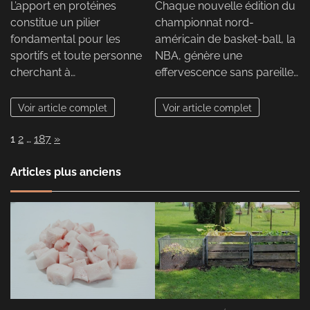
L’apport en protéines
Chaque nouvelle édition du
constitue un pilier
championnat nord-
fondamental pour les
américain de basket-ball, la
sportifs et toute personne
NBA, génère une
cherchant à…
effervescence sans pareille…
Voir article complet
Voir article complet
Page:
Next
1
2
…
187
»
Articles plus anciens