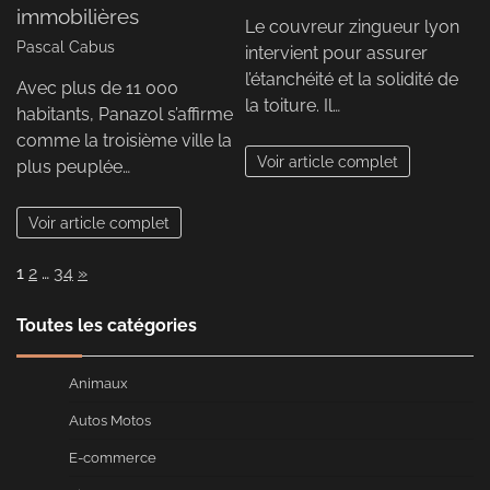
immobilières
Le couvreur zingueur lyon
Pascal Cabus
intervient pour assurer
l’étanchéité et la solidité de
Avec plus de 11 000
la toiture. Il…
habitants, Panazol s’affirme
comme la troisième ville la
Voir article complet
plus peuplée…
Voir article complet
Page:
Next
1
2
…
34
»
Toutes les catégories
Animaux
Autos Motos
E-commerce