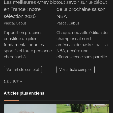
Les meilleures whey bio
tout savoir sur le début
en France : notre
de la prochaine saison
sélection 2026
NBA
Pascal Cabus
Pascal Cabus
L’apport en protéines
Chaque nouvelle édition du
constitue un pilier
championnat nord-
fondamental pour les
américain de basket-ball, la
sportifs et toute personne
NBA, génère une
cherchant à…
effervescence sans pareille…
Voir article complet
Voir article complet
Page:
Next
1
2
…
187
»
Articles plus anciens