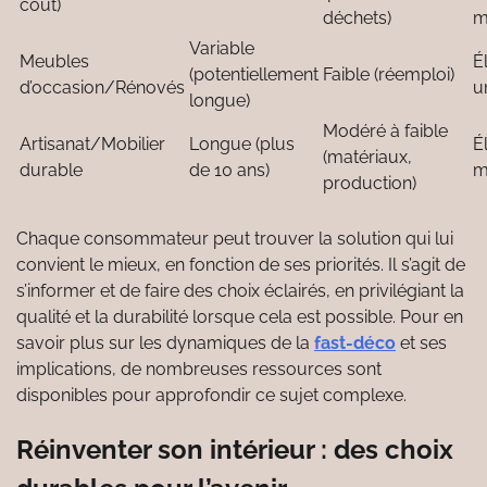
coût)
déchets)
m
Variable
Meubles
É
(potentiellement
Faible (réemploi)
d’occasion/Rénovés
u
longue)
Modéré à faible
Artisanat/Mobilier
Longue (plus
É
(matériaux,
durable
de 10 ans)
m
production)
Chaque consommateur peut trouver la solution qui lui
convient le mieux, en fonction de ses priorités. Il s’agit de
s’informer et de faire des choix éclairés, en privilégiant la
qualité et la durabilité lorsque cela est possible. Pour en
savoir plus sur les dynamiques de la
fast-déco
et ses
implications, de nombreuses ressources sont
disponibles pour approfondir ce sujet complexe.
Réinventer son intérieur : des choix