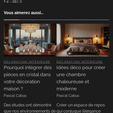
Page:
Next
1
2
…
187
»
Vous aimerez aussi…
DÉCORATION INTÉRIEURE
DÉCORATION INTÉRIEURE
Pourquoi intégrer des
Idées déco pour créer
pièces en cristal dans
une chambre
votre décoration
chaleureuse et
maison ?
moderne
Pascal Cabus
Pascal Cabus
Des études ont démontré
Créer un espace de repos
que nos environnements de
qui conjugue l’élégance