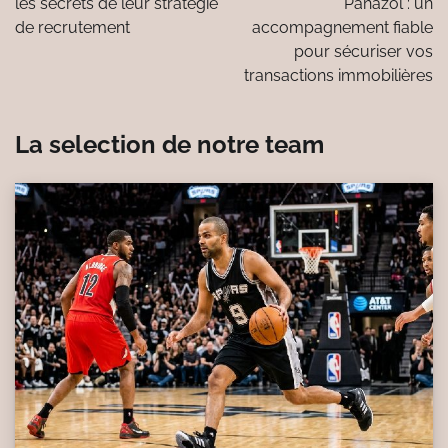
l’article
les secrets de leur stratégie
Panazol : un
de recrutement
accompagnement fiable
pour sécuriser vos
transactions immobilières
La selection de notre team