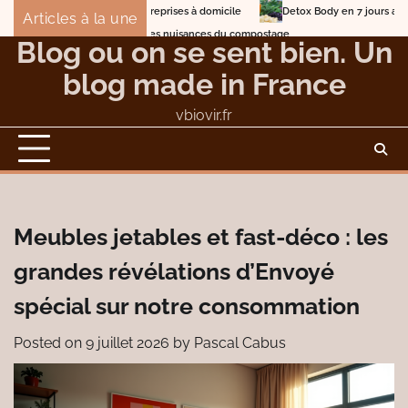
Skip
Detox Body en 7 jours avec des nettoyants internes
Articles à la une
to
Blog Marketing et entreprises à domicile
Blog ou on se sent bien. Un
content
blog made in France
vbiovir.fr
Meubles jetables et fast-déco : les
grandes révélations d’Envoyé
spécial sur notre consommation
Posted on
9 juillet 2026
by
Pascal Cabus