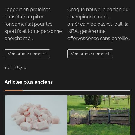
L’apport en protéines
Chaque nouvelle édition du
constitue un pilier
championnat nord-
fondamental pour les
américain de basket-ball, la
sportifs et toute personne
NBA, génère une
cherchant à…
effervescence sans pareille…
Voir article complet
Voir article complet
Page:
Next
1
2
…
187
»
Articles plus anciens