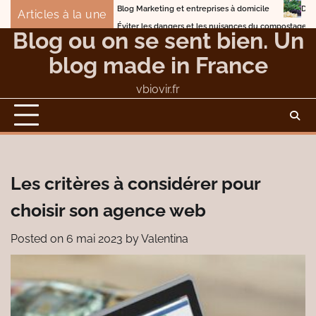
Skip
Blog Marketing et entreprises à domicile
Detox Body en 7 jours avec
Articles à la une
to
Éviter les dangers et les nuisances du compostage
Blog ou on se sent bien. Un
content
blog made in France
vbiovir.fr
Les critères à considérer pour
choisir son agence web
Posted on
6 mai 2023
by
Valentina