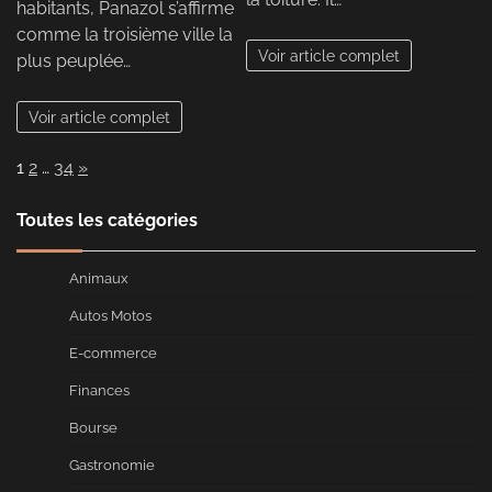
habitants, Panazol s’affirme
comme la troisième ville la
Voir article complet
plus peuplée…
Voir article complet
Page:
Next
1
2
…
34
»
Toutes les catégories
Animaux
Autos Motos
E-commerce
Finances
Bourse
Gastronomie