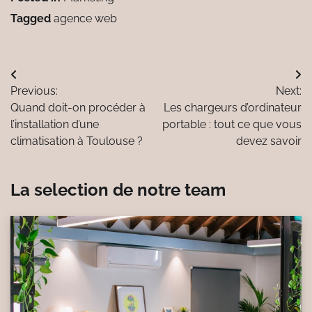
Tagged
agence web
Navigation
Previous:
Next:
de
Quand doit-on procéder à
Les chargeurs d’ordinateur
l’article
l’installation d’une
portable : tout ce que vous
climatisation à Toulouse ?
devez savoir
La selection de notre team