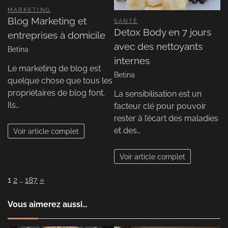
MARKETING
Blog Marketing et
SANTÉ
Detox Body en 7 jours
entreprises à domicile
avec des nettoyants
Betina
internes
Le marketing de blog est
Betina
quelque chose que tous les
propriétaires de blog font.
La sensibilisation est un
Ils…
facteur clé pour pouvoir
rester à l’écart des maladies
et des…
Voir article complet
Voir article complet
Page:
Next
1
2
…
187
»
Vous aimerez aussi…