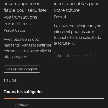
accompagnement
incontournables pour
fiable pour sécuriser
votre toiture
vos transactions
Povoski
immobilières
Le couvreur zingueur lyon
Pascal Cabus
intervient pour assurer
l’étanchéité et la solidité de
Avec plus de 11 000
la toiture. Il…
habitants, Panazol s’affirme
comme la troisième ville la
Voir article complet
plus peuplée…
Voir article complet
Page:
Next
1
2
…
34
»
Toutes les catégories
Animaux