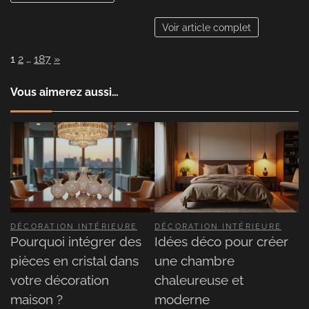
Voir article complet
Page:
Next
1
2
…
187
»
Vous aimerez aussi…
DÉCORATION INTÉRIEURE
DÉCORATION INTÉRIEURE
Pourquoi intégrer des
Idées déco pour créer
pièces en cristal dans
une chambre
votre décoration
chaleureuse et
maison ?
moderne