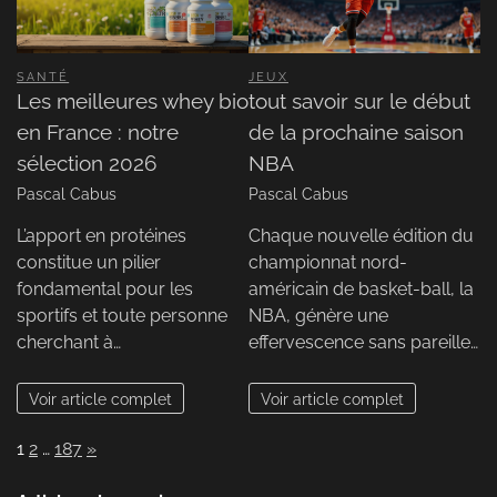
SANTÉ
JEUX
Les meilleures whey bio
tout savoir sur le début
en France : notre
de la prochaine saison
sélection 2026
NBA
Pascal Cabus
Pascal Cabus
L’apport en protéines
Chaque nouvelle édition du
constitue un pilier
championnat nord-
fondamental pour les
américain de basket-ball, la
sportifs et toute personne
NBA, génère une
cherchant à…
effervescence sans pareille…
Voir article complet
Voir article complet
Page:
Next
1
2
…
187
»