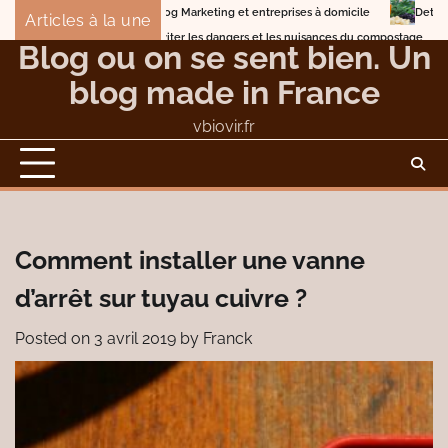
Skip
Blog Marketing et entreprises à domicile
Detox Body en 7 jours avec d
Articles à la une
to
Éviter les dangers et les nuisances du compostage
Blog ou on se sent bien. Un
content
blog made in France
vbiovir.fr
Comment installer une vanne
d’arrêt sur tuyau cuivre ?
Posted on
3 avril 2019
by
Franck