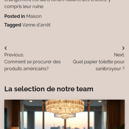
compris leur ruine.
Posted in
Maison
Tagged
Vanne d'arrêt
Navigation
Previous:
Next:
de
Comment se procurer des
Quel papier toilette pour
l’article
produits américains?
sanibroyeur ?
La selection de notre team