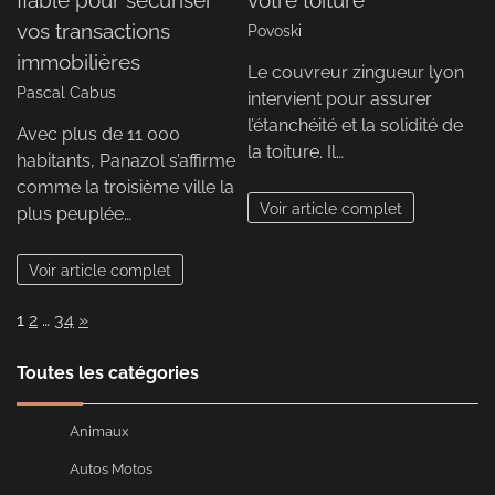
vos transactions
Povoski
immobilières
Le couvreur zingueur lyon
Pascal Cabus
intervient pour assurer
l’étanchéité et la solidité de
Avec plus de 11 000
la toiture. Il…
habitants, Panazol s’affirme
comme la troisième ville la
Voir article complet
plus peuplée…
Voir article complet
Page:
Next
1
2
…
34
»
Toutes les catégories
Animaux
Autos Motos