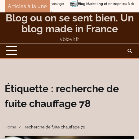
Skip
Blog Marketing et entreprises à domicile
D
Articles à la une
to
Éviter les dangers et les nuisances du compostag
Blog ou on se sent bien. Un
content
blog made in France
vbiovir.fr
Étiquette :
recherche de
fuite chauffage 78
Home
recherche de fuite chauffage 78