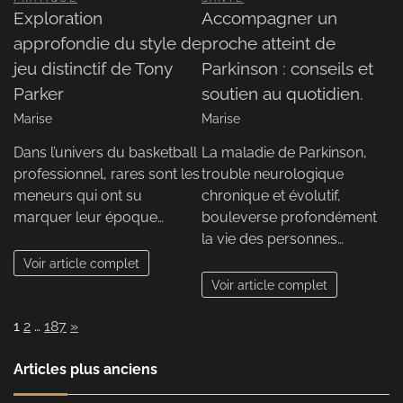
Exploration
Accompagner un
approfondie du style de
proche atteint de
jeu distinctif de Tony
Parkinson : conseils et
Parker
soutien au quotidien.
Marise
Marise
Dans l’univers du basketball
La maladie de Parkinson,
professionnel, rares sont les
trouble neurologique
meneurs qui ont su
chronique et évolutif,
marquer leur époque…
bouleverse profondément
la vie des personnes…
Voir article complet
Voir article complet
Page:
Next
1
2
…
187
»
Articles plus anciens