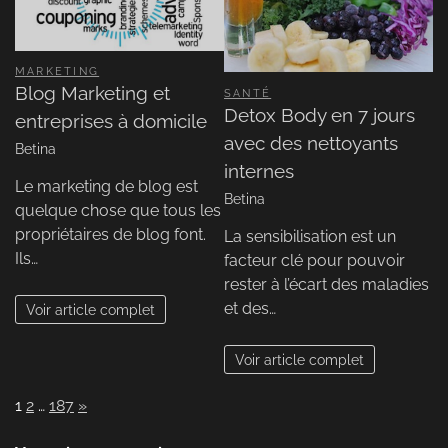
MARKETING
Blog Marketing et
SANTÉ
Detox Body en 7 jours
entreprises à domicile
avec des nettoyants
Betina
internes
Le marketing de blog est
Betina
quelque chose que tous les
propriétaires de blog font.
La sensibilisation est un
Ils…
facteur clé pour pouvoir
rester à l’écart des maladies
et des…
Voir article complet
Voir article complet
Page:
Next
1
2
…
187
»