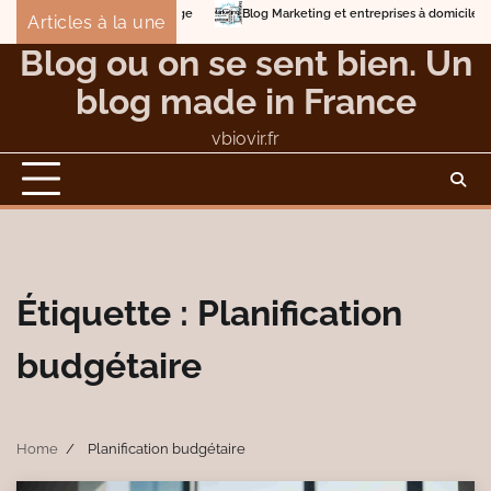
Skip
Blog Marketing et entreprises à domicile
Deto
Articles à la une
to
Éviter les dangers et les nuisances du compostage
Blog ou on se sent bien. Un
content
blog made in France
vbiovir.fr
Étiquette :
Planification
budgétaire
Home
Planification budgétaire