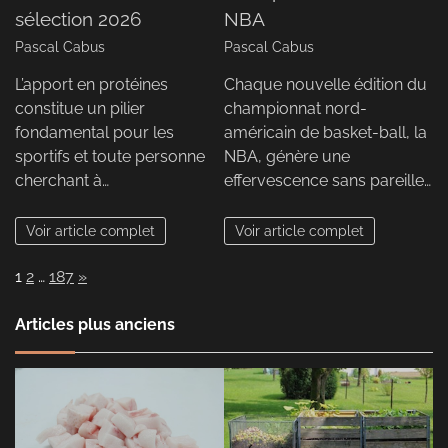
sélection 2026
NBA
Pascal Cabus
Pascal Cabus
L’apport en protéines
Chaque nouvelle édition du
constitue un pilier
championnat nord-
fondamental pour les
américain de basket-ball, la
sportifs et toute personne
NBA, génère une
cherchant à…
effervescence sans pareille…
Voir article complet
Voir article complet
Page:
Next
1
2
…
187
»
Articles plus anciens