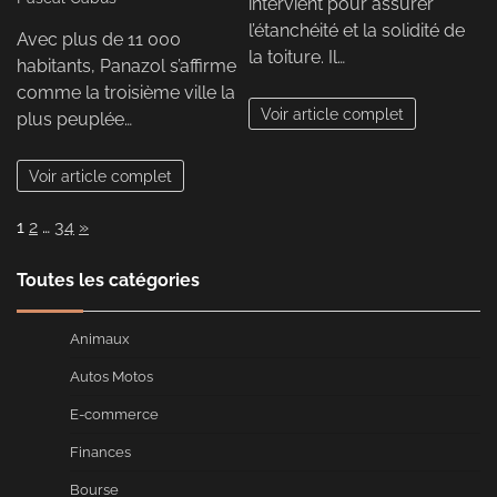
intervient pour assurer
l’étanchéité et la solidité de
Avec plus de 11 000
la toiture. Il…
habitants, Panazol s’affirme
comme la troisième ville la
Voir article complet
plus peuplée…
Voir article complet
Page:
Next
1
2
…
34
»
Toutes les catégories
Animaux
Autos Motos
E-commerce
Finances
Bourse