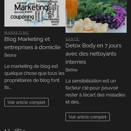
MARKETING
Blog Marketing et
SANTÉ
Detox Body en 7 jours
entreprises à domicile
avec des nettoyants
Betina
internes
Le marketing de blog est
Betina
quelque chose que tous les
propriétaires de blog font.
La sensibilisation est un
Ils…
facteur clé pour pouvoir
rester à l’écart des maladies
et des…
Voir article complet
Voir article complet
Page:
Next
1
2
…
187
»