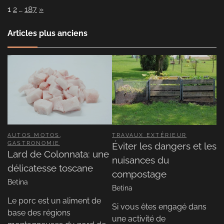
Page:
Next
1
2
…
187
»
Articles plus anciens
AUTOS MOTOS
,
TRAVAUX EXTÉRIEUR
GASTRONOMIE
Éviter les dangers et les
Lard de Colonnata: une
nuisances du
délicatesse toscane
compostage
Betina
Betina
Le porc est un aliment de
Si vous êtes engagé dans
base des régions
une activité de