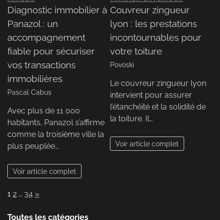
Diagnostic immobilier à
Couvreur zingueur
Panazol : un
lyon : les prestations
accompagnement
incontournables pour
fiable pour sécuriser
votre toiture
vos transactions
Povoski
immobilières
Le couvreur zingueur lyon
Pascal Cabus
intervient pour assurer
l’étanchéité et la solidité de
Avec plus de 11 000
la toiture. Il…
habitants, Panazol s’affirme
comme la troisième ville la
Voir article complet
plus peuplée…
Voir article complet
Page:
Next
1
2
…
34
»
Toutes les catégories