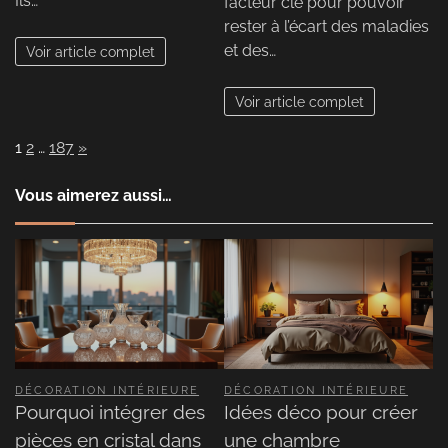
Ils…
facteur clé pour pouvoir
rester à l’écart des maladies
et des…
Voir article complet
Voir article complet
Page:
Next
1
2
…
187
»
Vous aimerez aussi…
DÉCORATION INTÉRIEURE
DÉCORATION INTÉRIEURE
Pourquoi intégrer des
Idées déco pour créer
pièces en cristal dans
une chambre