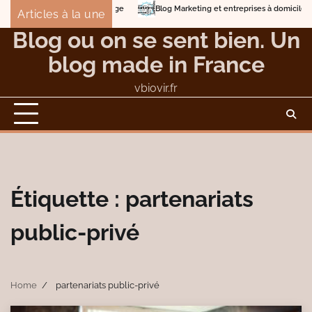
Skip
Blog Marketing et entreprises à domicile
Detox
Articles à la une
to
Éviter les dangers et les nuisances du compostage
Blog ou on se sent bien. Un
content
blog made in France
vbiovir.fr
Étiquette :
partenariats
public-privé
Home
partenariats public-privé