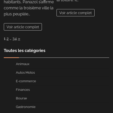
habitants, Panazol s’affirme
comme la troisième ville la
Voir article complet
plus peuplée…
Voir article complet
Page:
Next
1
2
…
34
»
Toutes les catégories
Animaux
Autos Motos
E-commerce
Finances
Bourse
Gastronomie