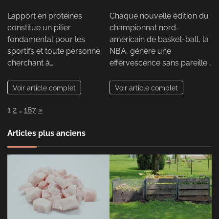
L’apport en protéines
Chaque nouvelle édition du
constitue un pilier
championnat nord-
fondamental pour les
américain de basket-ball, la
sportifs et toute personne
NBA, génère une
cherchant à…
effervescence sans pareille…
Voir article complet
Voir article complet
Page:
Next
1
2
…
187
»
Articles plus anciens