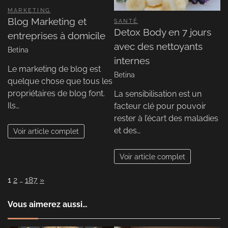
MARKETING
Blog Marketing et
SANTÉ
Detox Body en 7 jours
entreprises à domicile
avec des nettoyants
Betina
internes
Le marketing de blog est
Betina
quelque chose que tous les
propriétaires de blog font.
La sensibilisation est un
Ils…
facteur clé pour pouvoir
rester à l’écart des maladies
et des…
Voir article complet
Voir article complet
Page:
Next
1
2
…
187
»
Vous aimerez aussi…