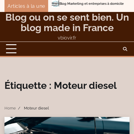
Skip
Blog Marketing et entreprises à domicile
Detox Body
Articles à la une
to
Éviter les dangers et les nuisances du compostage
Blog ou on se sent bien. Un
content
blog made in France
vbiovir.fr
Étiquette :
Moteur diesel
Home
Moteur diesel