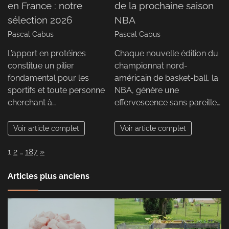
en France : notre
de la prochaine saison
sélection 2026
NBA
Pascal Cabus
Pascal Cabus
L’apport en protéines
Chaque nouvelle édition du
constitue un pilier
championnat nord-
fondamental pour les
américain de basket-ball, la
sportifs et toute personne
NBA, génère une
cherchant à…
effervescence sans pareille…
Voir article complet
Voir article complet
Page:
Next
1
2
…
187
»
Articles plus anciens