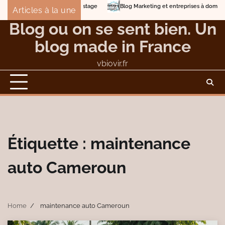
Skip
Blog Marketing et entreprises à domicile
Deto
Articles à la une
to
Éviter les dangers et les nuisances du compostage
Blog ou on se sent bien. Un
content
blog made in France
vbiovir.fr
Étiquette :
maintenance
auto Cameroun
Home
maintenance auto Cameroun