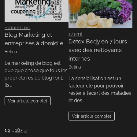
MARKETING
Blog Marketing et
SANTÉ
Detox Body en 7 jours
entreprises à domicile
avec des nettoyants
Betina
internes
Le marketing de blog est
Betina
quelque chose que tous les
propriétaires de blog font.
La sensibilisation est un
Ils…
facteur clé pour pouvoir
rester à l’écart des maladies
et des…
Voir article complet
Voir article complet
Page:
Next
1
2
…
187
»