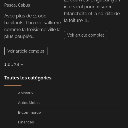
Pascal Cabus
intervient pour assurer
l’étanchéité et la solidité de
Avec plus de 11 000
la toiture. Il…
habitants, Panazol s’affirme
comme la troisième ville la
Voir article complet
plus peuplée…
Voir article complet
Page:
Next
1
2
…
34
»
Toutes les catégories
Animaux
Autos Motos
E-commerce
Finances