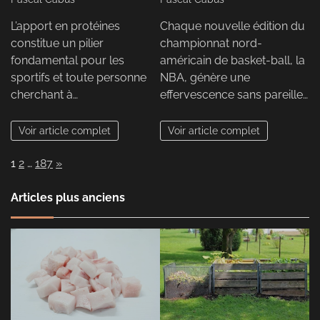
L’apport en protéines
Chaque nouvelle édition du
constitue un pilier
championnat nord-
fondamental pour les
américain de basket-ball, la
sportifs et toute personne
NBA, génère une
cherchant à…
effervescence sans pareille…
Voir article complet
Voir article complet
Page:
Next
1
2
…
187
»
Articles plus anciens