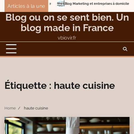
Skip
Blog Marketing et entreprises à domicile
Detox B
Articles à la une
to
Éviter les dangers et les nuisances du compostage
Blog ou on se sent bien. Un
content
blog made in France
vbiovir.fr
Étiquette :
haute cuisine
Home
haute cuisine