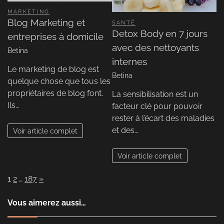
MARKETING
Blog Marketing et
SANTÉ
Detox Body en 7 jours
entreprises à domicile
avec des nettoyants
Betina
internes
Le marketing de blog est
Betina
quelque chose que tous les
propriétaires de blog font.
La sensibilisation est un
Ils…
facteur clé pour pouvoir
rester à l’écart des maladies
et des…
Voir article complet
Voir article complet
Page:
Next
1
2
…
187
»
Vous aimerez aussi…